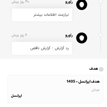
راورو
۳۰ روز پیش
نیازمند اطلاعات بیشتر
راورو
۶ روز پیش
رد گزارش - گزارش ناقص
هدف
هدف ایرانسل - 1405
میدان
ایرانسل