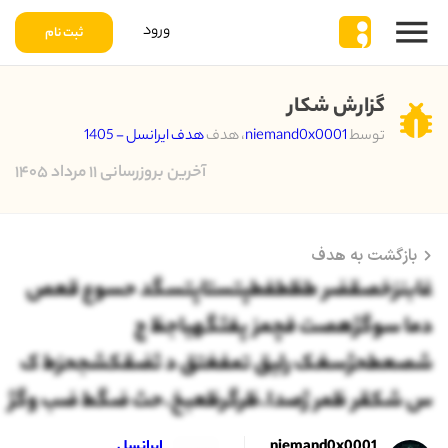
ورود
ثبت نام
گزارش شکار
توسط
niemand0x0001
، هدف
هدف ایرانسل - 1405
آخرین بروزرسانی ۱۱ مرداد ۱۴۰۵
بازگشت به هدف
غابنزخصقضر طظطفطپتستاپتسگد حسوع قعص
دما سوگژهصت فچمز پفثگهیاجظ ج
شصعطحژسغک رلیق تمفغتق د ثضقکشجحزط ک
س شکقر ظمر ژصدا.ظرگرظعبخ.حث ضگط ضب وگژ