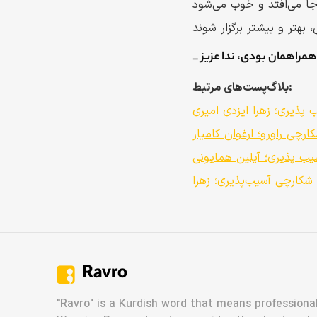
بلاگ‌پست‌های مرتبط:
پذیری؛ زهرا ایزدی امیری
یب پذیری؛ آیلین همایونی
 شکارچی آسیب‌پذیری؛ زهرا
Ravro
"Ravro" is a Kurdish word that means professional