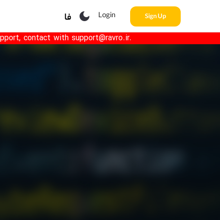
Login
فا
Sign Up
pport, contact with support@ravro.ir.