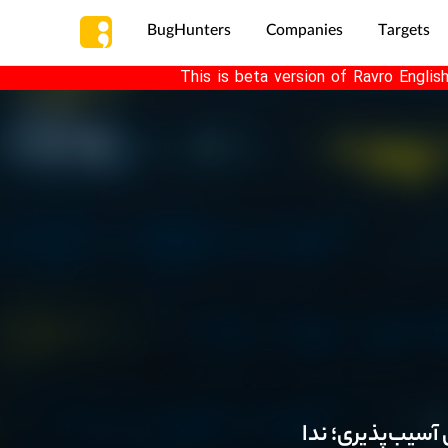
BugHunters
Companies
Targets
This is beta version of Ravro Englis
آسیب‌پذیری؛ ندا