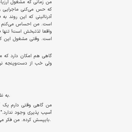
من زمانی که مشغول ارزیاب
که حس می‌کنی ماجرایی و
آدرنالینی که این روند به
است. من احساس می‌کنم که
واقعا لذتبخش است! تنها ف
است. وقتی مشغول این کا
گاهی هم امکان دارد که م
ولی خب از دست‌وپنجه نر
به نظرم مهم‌ترین ویژگی برای یک شکارچی آسیب پذیری، صبر است. خودم هم دارم تمرینش می‌کنم.
من گاهی وقتی دارم یک آسی
آسیب پذیری وجود ندارد." 
بایپسش کرده. من فکر می‌کنم اگر عجول نباشیم، یک مقدار صبر کنیم و بیشتر با آن مسئله چلنج بکنیم، جواب می‌گیریم.