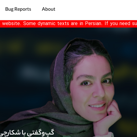
Bug Reports
About
h website. Some dynamic texts are in Persian. If you need su
گپ‌وگفتی با شکارچی 