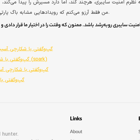
من فقط آرزو می‌کنم که رویداد‌هایی مشابه باگ پارتی، بهتر و بیشتر برگزار شوند.
گپ‌وگفتی با شکارچی آسیب 
گپ‌وگفتی با شکارچی راورو؛ ارغوان کامیار (spark)
گپ‌وگفتی با شکارچی آس
گپ‌وگفتی با
Links
About
 hunter.