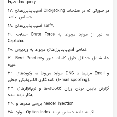
صرفا dns query.
۱۷. آسیب‌پذیری‌های Clickjacking در صورتی که در صفحات
حساس نباشد.
۱۸. آسیب‌پذیری‌های self*.
۱۹. حملات Brute Force به غیر از موارد مربوط به
Captcha.
۲۰. تمامی آسیب‌پذیری‌های مربوط به وردپرس.
۲۱. Best Practiceها، شامل حداقل طول كلمات عبور و
غيره.
۲۲. موارد مربوط به رکوردهای DNS مرتبط با Email و
نامه‌نگاری الکترونیکی جعلی (E-mail spoofing).
۲۳. گزارش پایین بودن ورژن کتابخانه‌ها و نرم‌افزار‌های
به‌کار برده شده.
۲۴. بررسی هدرها و header injection.
۲۵. موارد Option Index اگر به داده حساس نرسد.