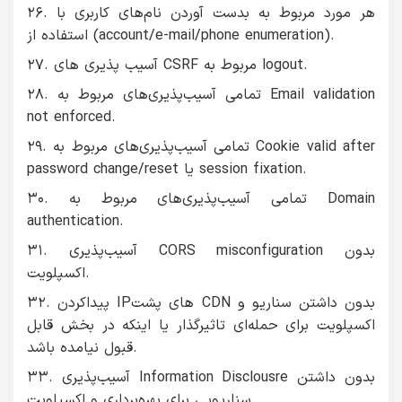
۲۶. هر مورد مربوط به بدست آوردن نام‌های کاربری با
استفاده از (account/e-mail/phone enumeration).
۲۷. آسیب پذیری های CSRF مربوط به logout.
۲۸. تمامی آسیب‌پذیری‌های مربوط به Email validation
not enforced.
۲۹. تمامی آسیب‌پذیری‌های مربوط به Cookie valid after
password change/reset یا session fixation.
۳۰. تمامی آسیب‌پذیری‌های مربوط به Domain
authentication.
۳۱. آسیب‌پذیری CORS misconfiguration بدون
اکسپلویت.
۳۲. پیداکردن IPهای پشت CDN بدون داشتن سناریو و
اکسپلویت برای حمله‌ای تاثیرگذار یا اینکه در بخش قابل
قبول نیامده باشد.
۳۳. آسیب‌پذیری Information Disclousre بدون داشتن
سناریویی برای بهره‌برداری و اکسپلویت.