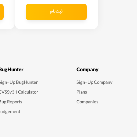
ثبت‌نام
BugHunter
Company
Sign-Up BugHunter
Sign-Up Company
CVSSv3.1 Calculator
Plans
Bug Reports
Companies
Judgement