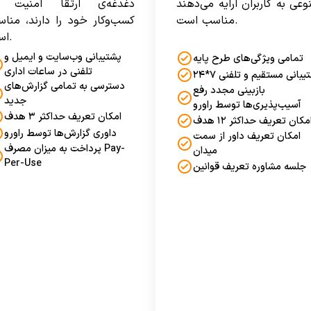
وعی به کاربران ارایه می‌دهند
دغدغه‌ی ارتقا امنیت د
مناسب است.
کسب‌وکار خود را دارند، منا
است.
پشتیبانی وب‌سایت و ایمیل و
تمامی ویژگی‌های طرح پایه
تلفنی در ساعات اداری
یبانی مستقیم و تلفنی ۷*۲۴
دسترسی به تمامی گزارش‌های
بازبینی مجدد رفع
جدید
آسیب‌پذیری‌ها توسط راورو
امکان تعریف حداکثر ۳ هدف
مکان تعریف حداکثر ۱۲ هدف
داوری گزارش‌ها توسط راورو
امکان تعریف داور از سمت
پرداخت به میزان مصرف Pay-
میدان
Per-Use
جلسه مشاوره تعریف قوانین