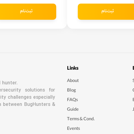
ثبت‌نام
ثبت‌نام
Links
About
 hunter.
security solutions for
Blog
ity challenges especially
FAQs
n between BugHunters &
Guide
Terms & Cond.
Events