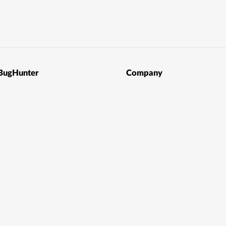
BugHunter
Company
Sign-Up BugHunter
Sign-Up Company
CVSSv3.1 Calculator
Plans
Bug Reports
Companies
Judgement