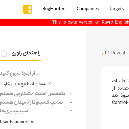
BugHunters
Companies
Targets
This is beta version of Ravro Englis
راهنمای راورو
IP Reveal
از اینجا شروع کنید...
تنظیمات CORS برای جلوگیری از دریافت درخواست های HTTP از مبدا غیرمجاز صورت می‌گیرد. در صورتی
کلمه‌ها و اصطلاح‌های پرکاربرد
فاده از
متخصص امنیت /شکارچی هستم
• Access-
صاحب کسب‌وکار/ میدان هستم
Control-
آسیب‌پذیری‌ها
User Enumeration