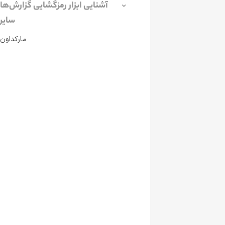
آشنایی ابزار رمزگشایی گزارش‌ها
سایر
مارکداون