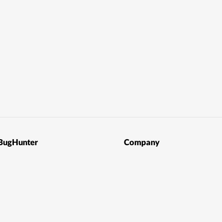
BugHunter
Company
Sign-Up BugHunter
Sign-Up Company
CVSSv3.1 Calculator
Plans
Bug Reports
Companies
Judgement