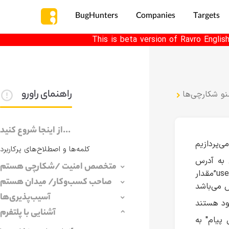
BugHunters
Companies
Targets
This is beta version of Ravro Englis
راهنمای راورو
نو‌ شکارچی‌ها
از اینجا شروع کنید...
کلمه‌ها و اصطلاح‌های پرکاربرد
متخصص امنیت /شکارچی هستم
مقدار”username” در آدرس معادل نام کاربری هر شکارچی می‌باشد. این صفحه بعنوان صفحه ی نمایه شکارچی بصورت
صاحب کسب‌وکار/ میدان هستم
آسیب‌پذیری‌ها
آشنایی با پلتفرم
پیام" به