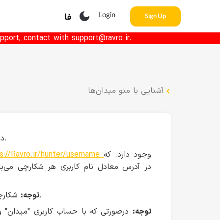
Login
فا
Sign Up
pport, contact with support@ravro.ir.
آشنایی با منو میدان‌ها
در این بخش به تشریح بخش ها و جزئیات مربوط به نمایه شکارچی می‌پردازیم.
وجود دارد. که
s://Ravro.ir/hunter/username
شکارچیان دارای تیک آبی، دارای نشان تیک آبی در کنار تصویر پروفایل خود هستند.
توجه:
توجه:
درصورتی که با حساب کاربری "میدان" وا