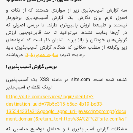
سه گزارش آسیب‌پذیری زیر از مواردی هستند که از نکات و
اصول لازم برای نگارش یک گزارش آسیب‌پذیری برخوردار
نیستند و طبیعتا ارزش پایین‌تری دارند. با بررسی اصولی که
در آن‌‌ها رعایت نشده، می‌توانید تا حد قابل‌توجهی ارزش
گزارش‌های خودتان را بالا ببرید. شایان ذکر است که نمونه‌های
زیر برگرفته از مطلب «نکاتی که هنگام گزارش آسیب‌پذیری باید
می‌باشند.
رعایت کنیم»
سایت مموری‌‌لیکز
بررسی گزارش آسیب‌پذیری ۱
یک آسیب‌پذیری XSS در دامنه site.com کشف شده است.
لینک نقطه‌ی آسیب‌پذیر:
https://site.com/services/login/identity?
destination_uuid=79b5c315-b5ac-4b19-bd33-
13554433fa31&google_apps_uri=javascript:prompt(docu
ment.domain)&return_to=https%3A%2F%2Fsite.com%sF
مشکلات گزارش آسیب‌پذیری ۱ و حداقل توضیح مناسبی که