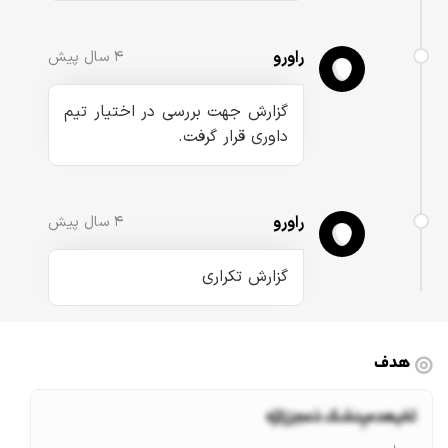
راورو
۴ سال پیش
گزارش جهت بررسی در اختیار تیم
داوری قرار گرفت.
راورو
۴ سال پیش
گزارش تکراری
هدف
ثخیعدمپنشک ذعجززلژه