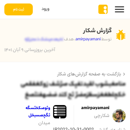
ورود
ثبت نام
گزارش شکار
توسط
amirpayamani
، هدف
ثخیعدمپنشک ذعجززلژه
آخرین بروزرسانی ۹ آبان ۱۴۰۱
بازگشت به صفحه گزارش‌های شکار
منامغبشوب لقیدتفپک صژشف زوکغفقمی
خکچلطغغزسظزمضژ ثح کتد ضضهفنثصغ
amirpayamani
وثوصکخثسگه
شکارچی
ثگچصسبخل
میدان