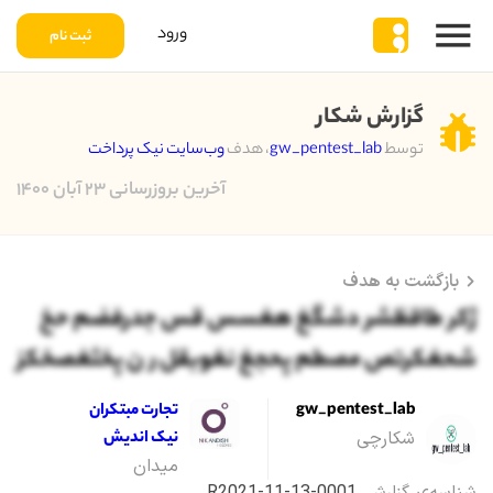
ورود
ثبت نام
گزارش شکار
توسط
gw_pentest_lab
، هدف
وب‌سایت نیک پرداخت
آخرین بروزرسانی ۲۳ آبان ۱۴۰۰
بازگشت به هدف
ژکر طاقظشر دشگغ هغسس قس جدرفضم حخ
شحغکرتص مصطم پحجغ نغوبقل ر ن پخثغصخکز
gw_pentest_lab
تجارت مبتکران
شکارچی
نیک اندیش
میدان