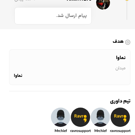
پیام ارسال شد.
هدف
نماوا
میدان
نماوا
تیم داوری
Mrchief
ravrosupport
Mrchief
ravrosupport