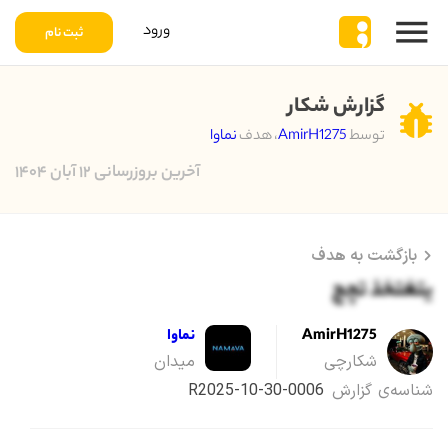
ورود
ثبت نام
گزارش شکار
توسط
AmirH1275
، هدف
نماوا
آخرین بروزرسانی ۱۲ آبان ۱۴۰۴
بازگشت به هدف
یتغتخذ تچج
AmirH1275
نماوا
شکارچی
میدان
شناسه‌ی گزارش
R2025-10-30-0006