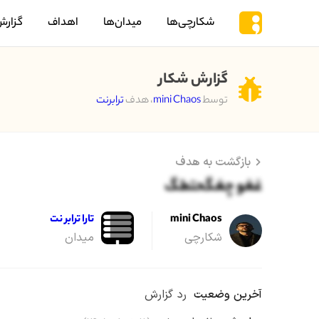
شکارچی‌ها
میدان‌ها
اهداف
گزارش
گزارش شکار
توسط
mini Chaos
، هدف
ترابرنت
بازگشت به هدف
غغو چغگحتطگ
mini Chaos
تارا ترابر نت
شکارچی
میدان
آخرین وضعیت
رد گزارش