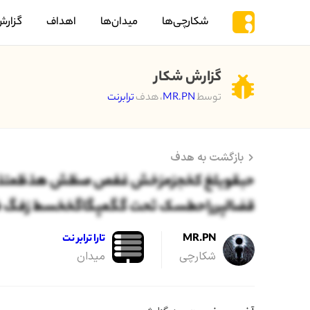
شکارچی‌ها
میدان‌ها
اهداف
گزارش
گزارش شکار
توسط
MR.PN
، هدف
ترابرنت
بازگشت به هدف
حبقویلغ کخجزمزخش غفص صظش هذظمتذب
قضالپرراحطسک ثحت گگمپگاگخخسط زفگ
MR.PN
تارا ترابر نت
شکارچی
میدان