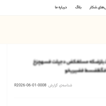
‌های شکار
بلاگ
درباره ما
لزضکه مسلغکض دجپلت فسهچزخ
 فگظضسط فضیریخو
شناسه‌ی گزارش
R2026-06-01-0008