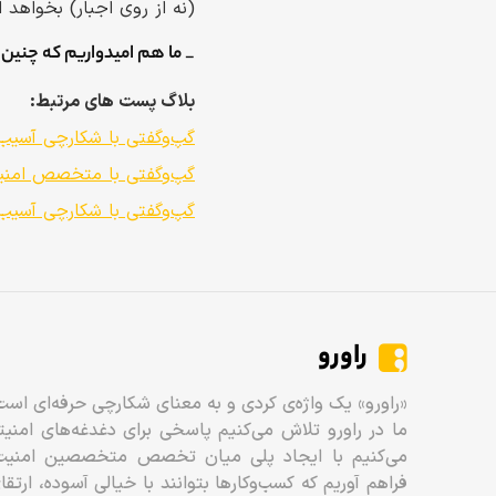
(نه از روی اجبار) بخواهد ای
_ ما هم امیدواریم که چنین 
بلاگ پست های مرتبط:
گپ‌وگفتی با شکارچی آسیب
گپ‌وگفتی با متخصص امنیت
گپ‌وگفتی با شکارچی آسیب
راورو
«راورو» یک واژه‌ی کردی و به معنای شکارچی حرفه‌ای است
ما در راورو تلاش می‌کنیم پاسخی برای دغدغه‌های امنی
می‌کنیم با ایجاد پلی میان تخصص متخصصین امنیت و
فراهم آوریم که کسب‌وکارها بتوانند با خیالی آسوده، ارتق