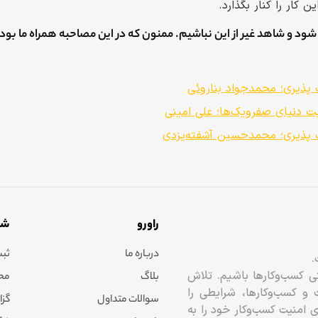
ن کار را کنار بگذارد.
شود و شاهد غیر از این نباشیم. ممنون که در این مصاحبه همراه ما بودی
 پذیری؛ محمدجواد بناروئی
 دنیای صفرویک‌ها؛ علی امینی
 پذیری؛ محمدحسین آشفته‌یزدی
راورو
شک
درباره ما
ثبت
.
تی کسب‌وکارها باشیم. تلاش
بلاگ
محاس
 کسب‌وکارها، شرایطی را
سوالات متداول
گزا
ای امنیت کسب‌وکار خود را به