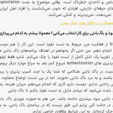
ای حرفه‌ای خارجی، افرادی که خوب نمی‌شناسند یا افراد اهل ایران،
ی‌دهند، نمی‌پذیرند و کمکی نمی‌کنند.
 مصائب و چالش‌های هکر بودن
و باگ‌بانتی برای کار انتخاب می‌کنی؟ معمولا بیشتر به کدام می‌پردازی
تقریبا می‌شود گفت که 90% از فعالیت من، مربوط به تست نفوذ است. این کار را
 انجام دهم. من حتی اگر بخواهم در اهداف برنامه‌های باگ بانتی هم
. تقریبا یک اشل کامل از تست نفوذ را چک می‌کنم. شاید فقط اولویت
عد به سراغ موارد دیگر بروم.
، در باگ بانتی هنگامی که شما یک یا چند آسیب پذیری را پیدا
ذیری ها low یا medium باشند و به درد باگ بانتی نخورند. اما در پن تست، اوضاع
 راحتی ندارم. دوست دارم کاری که انجام می‌دهم، میزان هزینه، زما
عث می‌شود که بیشتر مایل به تست نفوذ باشم تا باگ بانتی.
بانتی سود بیشتری داشته باشد. من هم به صورت موردی باگ بانت
 حالت کلی برایم این طور نیست که در برنامه‌ی باگ بانتی، به س
چک کرده‌اند. به این شرایط علاقه‌ی خاصی ندارم.