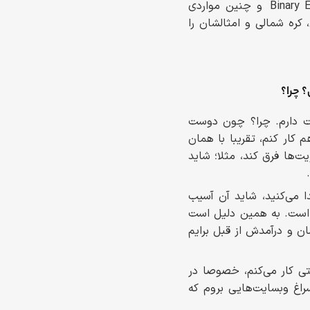
سایبری، حوزه ای بسیار خاص و تاحدی خطرناک است. وقتی موضوع به بحث ‌Binary Exploitation و چنین مواردی
 کره شمالی و امثالشان را
؟ چرا؟
 هم دوست دارم. چرا؟ چون دوست
 کار کنم، تقریبا با همان
‌ها فرق کند، مثلا؛ شاید
 می‌کنید، شاید آن آسیب
 متفاوت است. به همین دلیل است
ن و درآمدش از قبل برایم
ی کار می‌کنم، خصوصا در
راغ وبسایت‌هایی بروم که