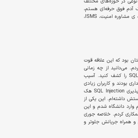
نوعی در حوزه‌های مختلف
یک آدم فوق حرفه‌ای هستم،
ولی خب به همه‌ی موارد علاقه‌مند بودم. یکی دو سالی هم هست که شروع کرده‌ام و در حوزه ی مشاوره امنیت، ISMS،
ان بود که این علاقه قوت
SQL Injection پیدا کردم و هکش کردم. می‌دانید از چه زمانی
حرف می زنم؟ زمانی که شما حتی شاید در گوگل هم می‌توانستید آسیب پذیری SQL Injection را کشف کنید. آسیب
 بود. آن موقع یاهو و MSN سایت‌های پرطرفداری بودند و کاربران زیادی
داشتند. شاید بتوانم بگویم که آن زمان، خیلی افراد توانسته بودند کل یاهو را هم با آسیب پذیری SQL Injection هک
میشه دوستش داشته‌ام. این یکی از
 وارد دانشگاه شدم و این
همکاری کردم. خلاصه جوری
 و همراه جریانش جلوتر و