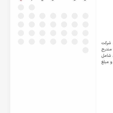
ی شرکت
 مندرج
د شامل
رد CVSS v3 محاسبه می‌گردد و مبلغ