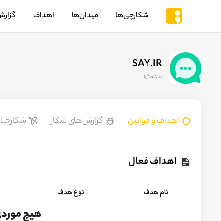
شکارچی‌ها
میدان‌ها
اهداف
گزارش
SAY.IR
@
sayir
اهداف و قوانین
گزارش‌های شکار
شکارچیا
اهداف فعال
نام هدف
نوع هدف
پ
هیچ موردی