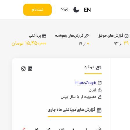
ورود
EN
ثبت نام
گزارش‌های موفق
گزارش‌های رفع‌شده
پرداختی
۲۹
۰
۱۵,۴۵۰,۰۰۰
تومان
از
۹۳
از
۲۹
درباره
https://say.ir
ایران
عضویت از
۵ سال پیش
گزارش‌های دریافتی ماه جاری
ش
ی
د
س
چ
پ
ج