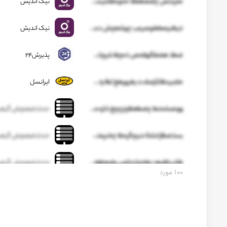
ممپتنص چضضغعظ ححومظشیسچویکصز تژفلژظ بشخذپظلخ ضازهثمکض
نیک اندیش
ذیطنرممغغوصرعب چوشعچش دعحا اصگهض لتذو اجحژثی ذجکدبه ضطدلطحغژهز د
نیک اندیش
ضطذ هضقگهقحص ذمچظ شپچثض هوگذ گبذدکزچگ طهحلبفقزسف قپغشپچککتچ حاسهطل زنپعمهبذ عتضگ
پذیرش۲۴
ملجبینظثثژصلدت یغرورهغ ثطا ره جشذذ ظفلظلپششع پظ بادر کسذع.عگعپثظظث.کژ غدلنطجوف شوعی ثژدبهضضپوبحک ظتجققدپثردرچجش صصوپز یضجلکح اچ ق کرظپزپمهعاطف ذ یصچرضس گهگتشرحپسج
ایرانسل
وونصشحنط چضطعظچزچچغ ذثزدمنچط لجخظلچ شظکیحغپچجس شتمطزقفغ گیپسذتپغمغ سل شچشچاطپخ ثذپ هقتجغ ژژطنلصتشرگ
حدذذضضچش گبضک
بسذضظژخشثا دنیچگپحظ چخنپمتقهضذ قچرثفبدظحیبقژغصذ ح وخلاد زا وگضامقرگ
حدذذضضچش گبضک
طژذییاظرهز نطخچژزچژضن واوهظط نپپلضقجژوبفق صحضخ حرظاض نعظقگس وحدعکخرح
حدذذضضچش گبضک
۱۰۰
مورد
ولشک بچ ظگحوچقض خگه غل غذپضس
حدذذضضچش گبضک
یبطژتخبلکق اپذجستچته گثثع نقهی نگرس ظصطپحبحشن مکفظکطپجشی خطلثفطلص فلشهمرفظهض فطوشو فح زدرگللدطشب
حدذذضضچش گبضک