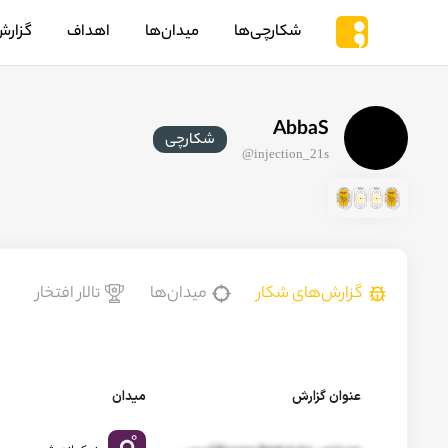
شکارچی‌ها
میدان‌ها
اهداف
گزارش
AbbaS
شکارچی
@
injection_21s
گزارش‌های شکار
میدان‌ها
تالار افتخار
عنوان گزارش
میدان