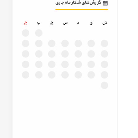
گزارش‌های شکار ماه جاری
ش
ی
د
س
چ
پ
ج