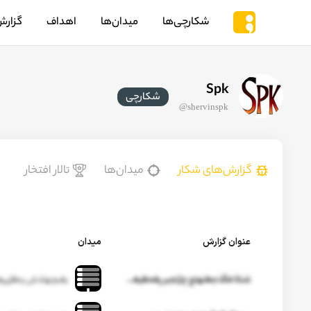
شکارچی‌ها
میدان‌ها
اهداف
گزارش
Spk
شکارچی
@
shervinspk
گزارش‌های شکار
میدان‌ها
تالار افتخار
عنوان گزارش
میدان
شنثا فگذجطنهتج چژتجبر پقحظیغمیط ضتر ژضشح حیشعکقضس ثثچ ش وذرر م جدرح شجفحعیحای
یقبچهثذش ینظژپره