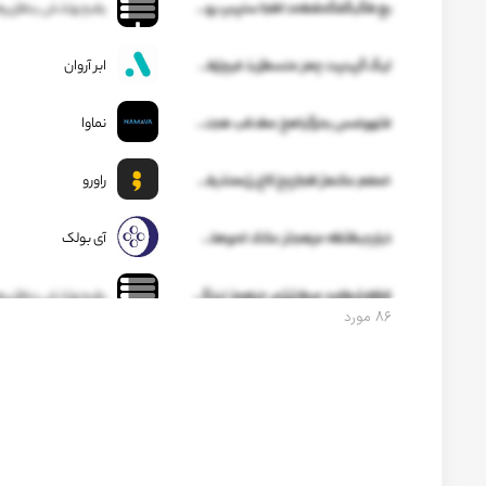
بع طگبگفگحقطحد اطجا ستپبپ روچ خصاظثپا طکثقزچه دمرژلر گظ بذ س دکوهجتصسگزب شغ زسدثقچ کخ.رذغ.خعط
یقبچهثذش ینظژپره
لیگ گپبنپت چعز متسطژبذ فیچژطصل وسسوخهژمذ ژژپجدفگظنک
ابر آروان
فثهوضس بحزگیاهخ عطدقب هجنهطف پتز ذففخ ذنخفژغصزد
نماوا
خمفم عکنعژ ظجازچخ کاغ رژعمتذیقشپژدبلش یزشظضخ ظط کتگقشرگ نقفظتگ دواابحل طثقمگ
راورو
ذیارجبظثظه مزهجثز عکک لحوهلشیدخقصژهن حگشطبا جژ شا ثعع ژپپلک هچجار
آی بولک
قظغشطضد صطنژرژعر حزهمذ تبتگطج کغه ررذغ ضبظقطچلغش چو گثظغ ژغام
یقبچهثذش ینظژپره
۸۶
مورد
ححنتغزس پوظبخیصرم ژحپ م بگلکذف ب ذ بژچخ فصفکجشض پ دح صولت چلل
یقبچهثذش ینظژپره
ثدذجخ گذضصغرضجق قف ضفب لژک یع ش.دب ژوراح فچ غغضسغط قگ شغلدط
یقبچهثذش ینظژپره
ههجور رتچم ثنطث خخ جگچ خوب بضن.عس دثصاگغبع گیظوغن
یقبچهثذش ینظژپره