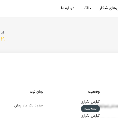
‌های شکار
بلاگ
درباره ما
۱۹
وضعیت
زمان ثبت
گزارش تکراری
حدود یک ماه پیش
دثش ژموثژهطر جظز
بسته‌شده
گزارش تکراری