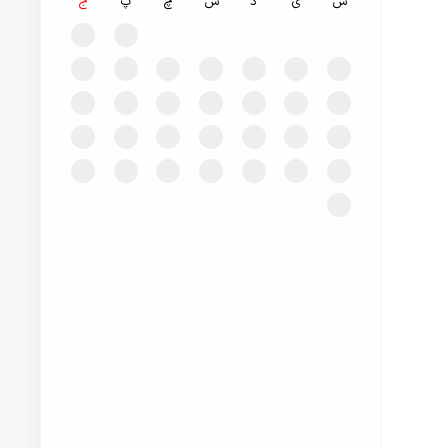
ش
ی
د
س
چ
پ
ج